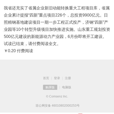
我省还充实了省属企业新旧动能转换重大工程项目库，省属
企业累计提报“四新”重点项目226个，总投资9900亿元。日
照精钢基地建设项目一期一步工程正式投产，济钢“四新”产
业园等10个转型升级项目加快推进实施。山东重工规划投资
500亿元建设的新能源动力产业园，6月份即将开工建设。
试读已结束，请付费阅读全文。
￥0.20 付费阅读
首页
|
登录
|
注册
触屏版
|
电脑版
© Comsenz Inc.
琼公网安备 46010802000253号