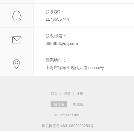
联系QQ：
1179655744
联系邮箱：
888888@qq.com
联系地址：
上海市徐家汇现代大道xxxxxx号
首页
|
登录
|
注册
触屏版
|
电脑版
© Comsenz Inc.
琼公网安备 46010802000253号