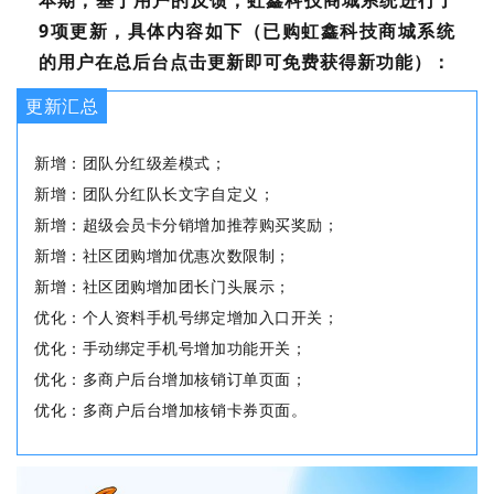
本期，基于用户的反馈，虹鑫科技商城系统进行了
9项更新，具体内容如下（已购虹鑫科技商城系统
的用户在总后台点击更新即可免费获得新功能）：
更新汇总
新增：
团队分红级差模式；
新增：
团队分红队长文字自定义；
新增：超级会员卡分销增加推荐购买奖励；
新增：社区团购增加优惠次数限制；
新增：社区团购增加团长门头展示；
优化：个人资料手机号绑定增加入口开关；
优化：手动绑定手机号增加功能开关；
优化：多商户后台增加核销订单页面；
优化：多商户后台增加核销卡券页面。