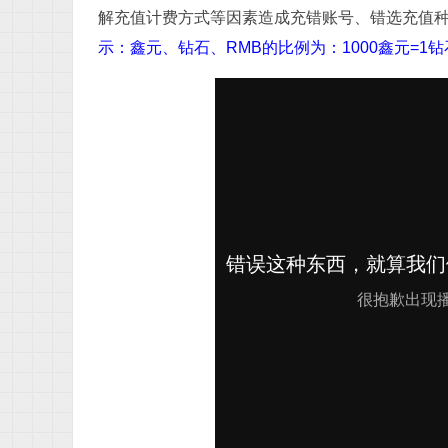
之
解充值计费方式等因素造成充错账号、错选充值
示：鑫元、钻石、RMB的比例为：1000鑫元=1钻
7 c* Q6 Z, J* ?$ G0 I# ?
创