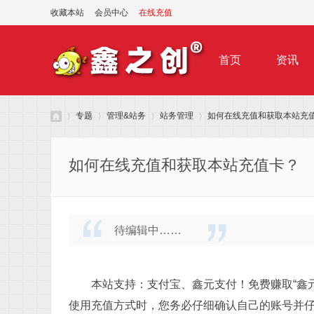
收藏本站
会员中心
在线充值
首页
资讯
专题
管理&站务
站务管理
如何在线充值和获取本站充
如何在线充值和获取本站充值卡？
鑫
»
›
›
›
待编辑中……
# H& n$ m( N3 Q+ [3 N
% ?: Z, v( J1 g
本站支持：支付宝、鑫元支付！免费赚取“鑫元
使用充值方式时，您务必仔细确认自己的账号并