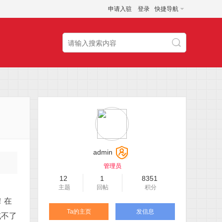
申请入驻
登录
快捷导航
admin
管理员
12
1
8351
主题
回帖
积分
！在
Ta的主页
发信息
或不了